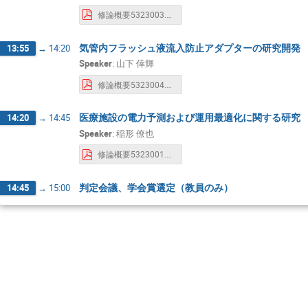
修論概要5323003.pdf
気管内フラッシュ液流入防止アダプターの研究開発
13:55
→
14:20
Speaker
:
山下 倖輝
修論概要5323004.pdf
医療施設の電力予測および運用最適化に関する研究
14:20
→
14:45
Speaker
:
稲形 僚也
修論概要5323001.pdf
判定会議、学会賞選定（教員のみ）
14:45
→
15:00