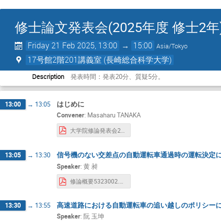
修士論文発表会(2025年度 修士2年
Friday 21 Feb 2025, 13:00
→
15:00
Asia/Tokyo
17号館2階201講義室 (長崎総合科学大学)
Description
発表時間：発表20分、質疑5分。
はじめに
13:00
→
13:05
Convener
:
Masaharu TANAKA
大学院修論発表会2024.pdf
信号機のない交差点の自動運転車通過時の運転決定
13:05
→
13:30
Speaker
:
黄 昶
修論概要5323002.pdf
高速道路における自動運転車の追い越しのポリシー
13:30
→
13:55
Speaker
:
阮 玉坤